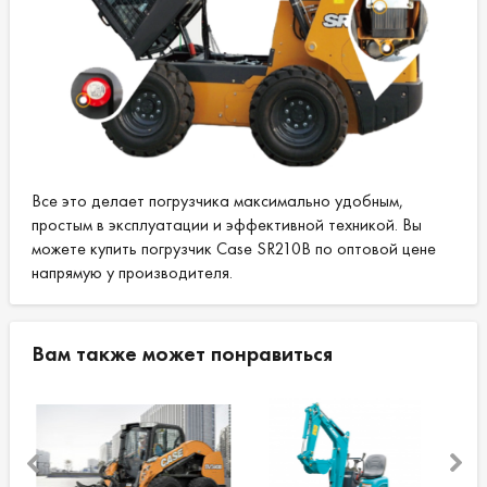
благодаря наклоняемой кабине погрузчик
обеспечивает легкий доступ для
обслуживания ко всем узлам системы;
Самовыравнивание ковша;
Передние / боковые рабочие фары;
Современная система
кондиционирования воздуха
(опционально);
Все это делает погрузчика максимально удобным,
Аудио Bluetooth (опционально).
простым в эксплуатации и эффективной техникой. Вы
можете купить погрузчик Case SR210B по оптовой цене
напрямую у производителя.
Номинальная
74,7 л.с. / 2,500 об / мин.
Вам также может понравиться
мощность:
Мощность:
55 кВт / 2.500 об / мин.
Грузоподъемность:
950 кг (при массе: 1027 кг).