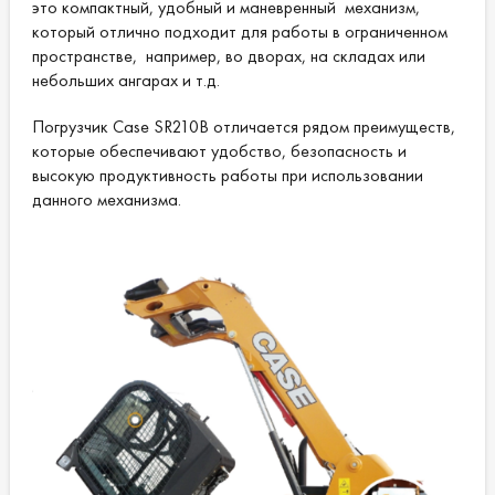
это компактный, удобный и маневренный механизм,
заднего вида может работать на
который отлично подходит для работы в ограниченном
погрузчике Case SR210B в двух режимах: с
пространстве, например, во дворах, на складах или
постоянно включенной камерой и
небольших ангарах и т.д.
камерой, включающейся только при
Погрузчик Case SR210B отличается рядом преимуществ,
движении назад. Кроме того память
которые обеспечивают удобство, безопасность и
устройства включает в себя руководство
высокую продуктивность работы при использовании
по обслуживанию машины с кодами
данного механизма.
неисправностей и подробным их
описанием;
Эргономичный джойстик SR210B с
уменьшенной по сравнению с
предыдущими моделями Case головкой
обеспечивает оператору погрузчика
более удобный захват;
Пропорциональное управление
гидравлическими системами для точной и
плавной работы погрузчика;
Простота обслуживания и ремонта -