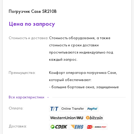
Погрузчик Case SR210B
Цена по запросу
Стоимость и доставка:
Стоимость оборудования, а также
стоимость и сроки доставки
просчитываются индивидуально под
каждый запрос.
Преимущества:
Комфорт оператора погрузчика Case,
который обеспечивают:
- большие бортовые окна, защищенные
тонкой сеткой и зеркало - заднего вида,
Все характеристики
обеспечивающие отличный обзор;
Оплата:
- сиденье с пневмоподвеской;
- широкая кабина;
- долговечный ремень безопасности.
Доставка:
Легкое управление погрузчиком Case