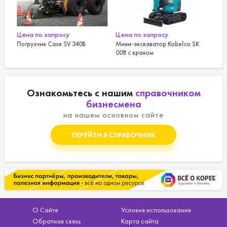
Объем двигателя:
3.4 л.
Цена по запросу
Цена по запросу
Ц
Мини-экскаватор Kobelco SK
Мини-погрузчик Case SR130 с
Г
008 с краном
бортовым поворотом
К
Ознакомьтесь с нашим
справочником
бизнесмена
на нашем основном сайте
ПЕРЕЙТИ В СПРАВОЧНИК
О Сайте
Условия использования
Обратная связь
Карта сайта