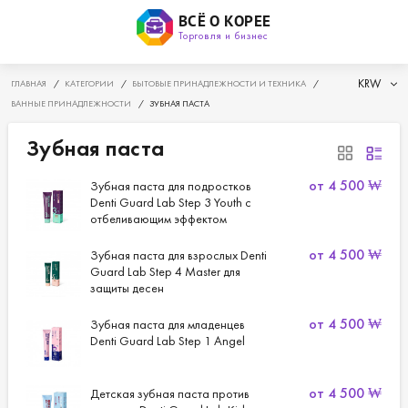
ВСЁ О КОРЕЕ
Торговля и бизнес
KRW
ГЛАВНАЯ
/
КАТЕГОРИИ
/
БЫТОВЫЕ ПРИНАДЛЕЖНОСТИ И ТЕХНИКА
/
ВАННЫЕ ПРИНАДЛЕЖНОСТИ
/
ЗУБНАЯ ПАСТА
Зубная паста
от
4 500
₩
Зубная паста для подростков
Denti Guard Lab Step 3 Youth с
отбеливающим эффектом
от
4 500
₩
Зубная паста для взрослых Denti
Guard Lab Step 4 Master для
защиты десен
от
4 500
₩
Зубная паста для младенцев
Denti Guard Lab Step 1 Angel
от
4 500
₩
Детская зубная паста против