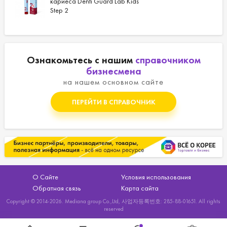
кариеса Denti Guard Lab Kids
Step 2
Ознакомьтесь с нашим
справочником
бизнесмена
на нашем основном сайте
ПЕРЕЙТИ В СПРАВОЧНИК
О Сайте
Условия использования
Обратная связь
Карта сайта
Copyright © 2014-2026. Mediana group Co.,Ltd, 사업자등록번호: 285-88-01651. All rights
reserved