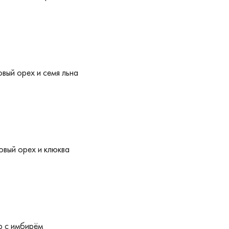
вый орех и семя льна
овый орех и клюква
р с имбирём