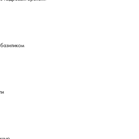
 базиликом
ли
ешью