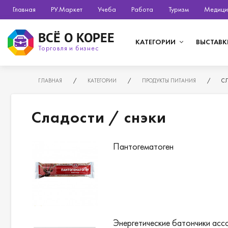
Главная
РУ.Маркет
Учеба
Работа
Туризм
Медици
ВСЁ О КОРЕЕ
КАТЕГОРИИ
ВЫСТАВК
Торговля и бизнес
ГЛАВНАЯ
/
КАТЕГОРИИ
/
ПРОДУКТЫ ПИТАНИЯ
/
С
Сладости / снэки
Пантогематоген
Энергетические батончики ассо