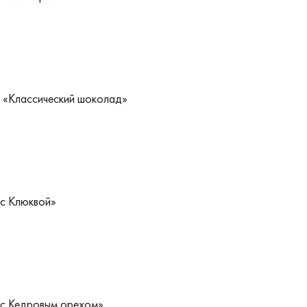
 «Классический шоколад»
с Клюквой»
«с Кедровым орехом»