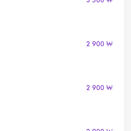
2 900
₩
2 900
₩