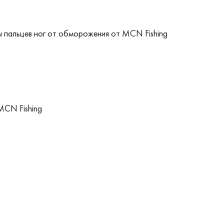
 пальцев ног от обморожения от MCN Fishing
MCN Fishing
o