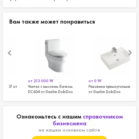
Вам также может понравиться
от
213 000
₩
от
0
₩
от
т
Унитаз с высоким бачком
Раковина прямоугольная DL-711
Эле
DC604 от Daelim DobiDos
от Daelim DobiDos
TCB
Ознакомьтесь с нашим
справочником
бизнесмена
на нашем основном сайте