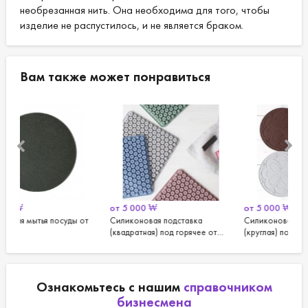
необрезанная нить. Она необходима для того, чтобы
изделие не распустилось, и не является браком.
Вам также может понравиться
от
5 000
₩
от
5 000
₩
Це
от
Силиконовая подставка
Силиконовая подставка
Сто
(квадратная) под горячее от
(круглая) под горячее от
хло
Ninushop
Ninushop
Ознакомьтесь с нашим
справочником
бизнесмена