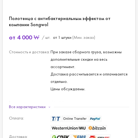
Полотенца с антибактериальным эффектом от
компании Songwol
от
4 000
₩
/ шт.
от 1 штуки
(Мин. заказ)
Стоимость и доставка:
При заказе сборного груза, возможны
дополнительные скидки на весь
ассортимент.
Доставка рассчитывается и оплачивается
отдельно.
Цены обсуждаемы.
Размер:
40 х 80 см.
Все характеристики
Материал:
гребенная пряжа.
Оплата:
Толщина пряжи:
30 текс.
Доставка: