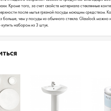
пахи. Кроме того, за счет свойств материала стеклянные кон
Цвет:
голубой, белый, розовый.
рхности после мытья грязной посуды моющим средством. Кон
 больше, чем у посуды из обычного стекла. Glasslock можно 
Размер:
16.4(Д)х11.5(Ш)х5.7(В) см.
купить набором из 3 штук.
Объем:
715 мл.
иться