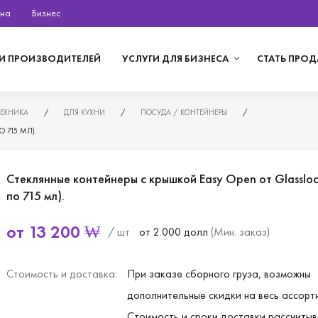
на
Бизнес
И ПРОИЗВОДИТЕЛЕЙ
УСЛУГИ ДЛЯ БИЗНЕСА
СТАТЬ ПРО
ТЕХНИКА
/
ДЛЯ КУХНИ
/
ПОСУДА / КОНТЕЙНЕРЫ
/
 715 МЛ).
Стеклянные контейнеры с крышкой Easy Open от Glassloc
по 715 мл).
от
13 200
₩
/ шт.
от 2.000 долл
(Мин. заказ)
Стоимость и доставка:
При заказе сборного груза, возможны
дополнительные скидки на весь ассорт
Стоимость и сроки доставки рассчитыв