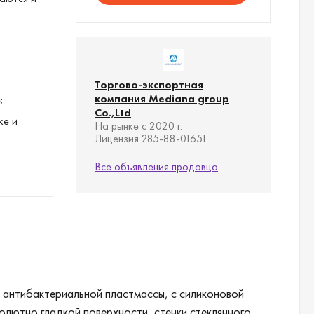
Торгово-экспортная
компания Mediana group
;
Co.,Ltd
ке и
На рынке с 2020 г.
Лицензия 285-88-01651
Все объявления продавца
илен
з антибактериальной пластмассы, с силиконовой
до +80⁰С).
олютно гладкой поверхности, стенки стеклянного