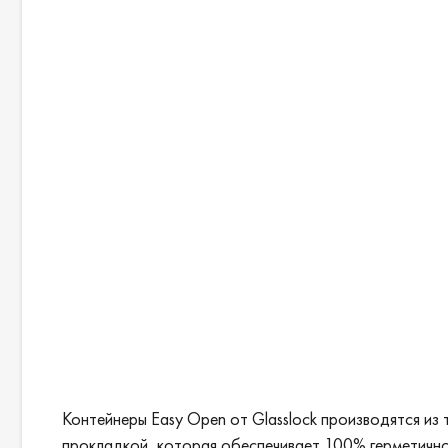
Контейнеры Easy Open от Glasslock производятся из
прокладкой, которая обеспечивает 100% герметично