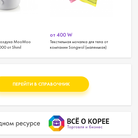
от
400
₩
от
3 
 воздуха MooMoo
Текстильная мочалка для тела от
Мочалк
00 от Shinil
компании Songwol (маленькая)
от Kitc
ПЕРЕЙТИ В СПРАВОЧНИК