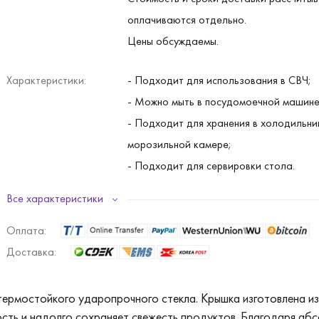
оплачиваются отдельно.
Цены обсуждаемы.
Характеристики:
- Подходит для использования в СВЧ;
- Можно мыть в посудомоечной машине
- Подходит для хранения в холодильни
морозильной камере;
- Подходит для сервировки стола.
Все характеристики
Материал:
закаленное стекло (контейнер), полиэт
(крышка).
Оплата:
Доставка:
Форма:
прямоугольная.
 термостойкого ударопрочного стекла. Крышка изготовлена и
Перепад температуры:
от -20⁰С до +130⁰С (крышка от -20⁰С 
сть и надолго сохраняет свежесть продуктов. Благодаря абс