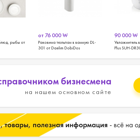
от
76 000
₩
90 000
₩
блюд, рыбы от
Раковина тюльпан в ванную DL-
Увлажнитель
301 от Daelim DobiDos
Plus SUH-DR30
справочником бизнесмена
на нашем основном сайте