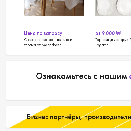
Цена по запросу
от
9 000
₩
от
Столовая скатерть из льна и
Тарелки для вторых 
хлопка от Maendrong
Togama
Ознакомьтесь с нашим