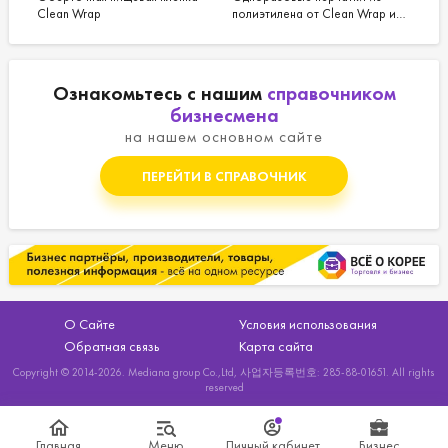
полиэтилена от Clean Wrap и
Wrap
других производителей
Ознакомьтесь с нашим
справочником
бизнесмена
на нашем основном сайте
ПЕРЕЙТИ В СПРАВОЧНИК
О Сайте
Условия использования
Обратная связь
Карта сайта
Copyright © 2014-2026. Mediana group Co.,Ltd, 사업자등록번호: 285-88-01651. All rights
reserved
Главная
Меню
Личный кабинет
Бизнес