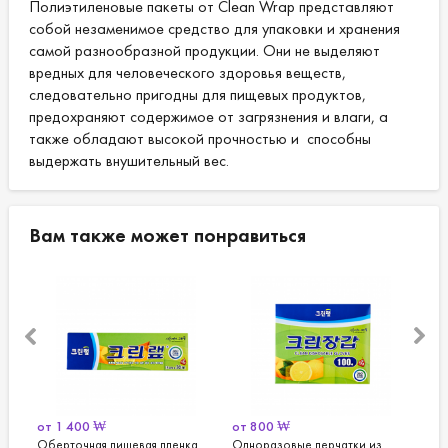
Полиэтиленовые пакеты от Clean Wrap представляют
собой незаменимое средство для упаковки и хранения
самой разнообразной продукции. Они не выделяют
вредных для человеческого здоровья веществ,
следовательно пригодны для пищевых продуктов,
предохраняют содержимое от загрязнения и влаги, а
также обладают высокой прочностью и способны
выдержать внушительный вес.
Вам также может понравиться
от
800
₩
от
1 500
₩
я пленка
Одноразовые перчатки из
Пакеты с зиплоком от Clean