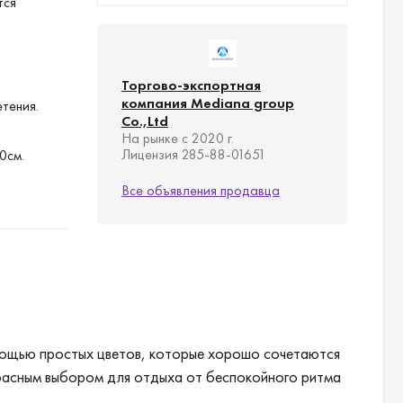
тся
Торгово-экспортная
компания Mediana group
тения.
Co.,Ltd
На рынке с 2020 г.
Лицензия 285-88-01651
0см.
Все объявления продавца
0см.
ый,
омощью простых цветов, которые хорошо сочетаются
красным выбором для отдыха от беспокойного ритма
на