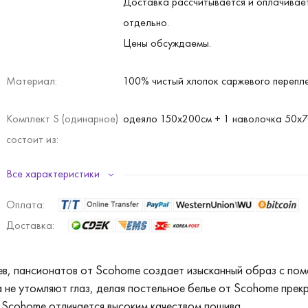
Доставка рассчитывается и оплачивае
отдельно.
Цены обсуждаемы.
Материал:
100% чистый хлопок саржевого перепле
Комплект S (одинарное)
одеяло 150х200см + 1 наволочка 50х7
состоит из:
Все характеристики
Комплект D (двойное)
одеяло 180х220см + 2 наволочки 50х7
состоит из:
Оплата:
Доставка:
Цвет:
белый, серый, голубой, морской, угольн
капучино, шоколадный.
иев, пансионатов от Scohome создает изысканный образ с п
а не утомляют глаз, делая постельное белье от Scohome пре
Примечание:
При покупке комплекта D (двойное), це
ц Scohome отличается высоким качеством пошива.