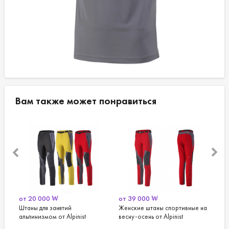
Вам также может понравиться
от
39 000
₩
от
20 000
₩
Женские штаны спортивные на
Теплая футболка с длинными
весну-осень от Alpinist
рукавами от Alpinist