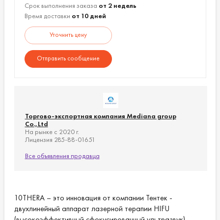
Технические характеристики: 100 - 230 В
Срок выполнения заказа
от 2 недель
переменного тока, 50/60 Гц
Время доставки
от 10 дней
Габаритные размеры: 374 х 283 х 300 (мм)
Уточнить цену
Вес: 9 кг
Отправить сообщение
Торгово-экспортная компания Mediana group
Co.,Ltd
На рынке с 2020 г.
Лицензия 285-88-01651
Все объявления продавца
10THERA – это инновация от компании Тентек -
двухлинейный аппарат лазерной терапии HIFU
(высокоэффективный сфокусированный ультразвук),