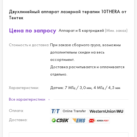
Двухлинейный аппарат лазерной терапии 10THERA от
Тентек
Цена по запросу
Аппарат и 8 картриджей
(Мин. заказ)
Стоимость и доставка:
При заказе сборного груза, возможны
дополнительны скидки на весь
ассортимент.
Доставка расчитывается и оплачивается
отдельно.
Характеристики:
Датчик: 7 МГц / 3,0 мм, 4 МГц / 4,5 мм
Мощность: 0,1-2,0 Дж
Все характеристики
Длина: 5,0-25 мм
Интервал: 1,0-2,0 мм
Оплата:
Пользовательский интерфейс: 15-
Доставка:
дюймовый 24-битный сенсорный ЖК-
дисплей