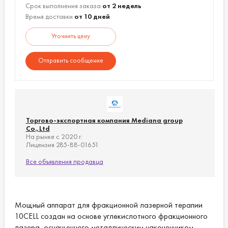
количестве.
Срок выполнения заказа
от 2 недель
Время доставки
от 10 дней
Доставка по всему миру.
Цены обсуждаемы.
Уточнить цену
Отправить сообщение
Торгово-экспортная компания Mediana group
Co.,Ltd
На рынке с 2020 г.
Лицензия 285-88-01651
Все объявления продавца
Мощный аппарат для фракционной лазерной терапии
10CELL создан на основе углекислотного фракционного
лазера, оснащенного металлическим наконечником