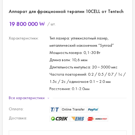
Аппарат для фракционной терапии 10CELL от Tentech
19 800 000
₩
/ шт.
Характеристики:
Тип лазера: углекислотный лазер,
металлический наконечник “Synrad”
Мощность лазера: 0,1-30 Вт
Длина волн: 10,6 мкм
Длительность импульса: 20 ~ 5000 мкс
Частота повторений: 0.2 / 0.5 / 0.7 / 1с /
1.5с / 2с /одиночное 0.1 ~ 2.0 мм
Расстояние: 0.1-2.0мм
Площадь лечения: 1 x 1 мм~ 30 x 30 мм
Все характеристики
Размер пикселей : ≥ 100 микрон
Оплата:
Охлаждение: Воздушное охлаждение
Размеры (ШхДхВ), мм : 290x540x825
Доставка:
Заказ и доставка:
Возможен заказ сборного груза, в любом