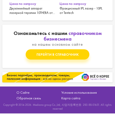
Цена по запросу
Цена по запросу
Двухлинейный аппарат
Фракционный IPL лазер - 10PL
лазерной терапии 10THERA от
от Tentech
Тентек
Ознакомьтесь с нашим
справочником
бизнесмена
на нашем основном сайте
ПЕРЕЙТИ В СПРАВОЧНИК
О Сайте
Условия использования
Обратная связь
Карта сайта
Copyright © 2014-2026. Mediana group Co.,Ltd, 사업자등록번호: 285-88-01651. All rights
reserved