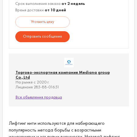
Срок выполнения заказа
от 2 недель
Длина нити: 90 мм
Время доставки
от 10 дней
Толщина нити: 5/0
Упаковка: 20 шт
Уточнить цену
Заказ и доставка:
Возможен заказ сборного груза, в любом
Отправить сообщение
количестве.
Доставка по всему миру.
Цены обсуждаемы.
Торгово-экспортная компания Mediana group
Co.,Ltd
На рынке с 2020 г.
Лицензия 285-88-01651
Все объявления продавца
Лифтинг нити используются для набирающего
популярность метода борьбы с возрастными
изменениями и изъянами внешности. Нитевой лифтинг -