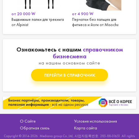
от
20 000
₩
от
4 900
₩
от
30 
Выдвижные палки для трекинга
Перчатки без пальцев для
Набедр
от Alpinist
фитнеса и йоги от Misochu
съемны
Alpinist
Ознакомьтесь с нашим
справочником
бизнесмена
на нашем основном сайте
ПЕРЕЙТИ В СПРАВОЧНИК
О Сайте
Условия использования
Обратная связь
Карта сайта
Copyright © 2014-2026. Mediana group Co.,Ltd, 사업자등록번호: 285-88-01651. All rights