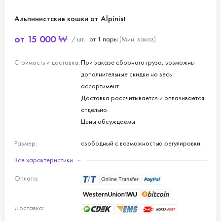
Альпинистские кошки от Alpinist
от
15 000
₩
/ шт.
от 1 пары
(Мин. заказ)
Стоимость и доставка:
При заказе сборного груза, возможны
дополнительные скидки на весь
ассортимент.
Доставка рассчитывается и оплачивается
отдельно.
Цены обсуждаемы.
Размер:
свободный с возможностью регулировки.
Все характеристики
Материал:
металл, пластик.
Оплата:
Цвет:
черный.
Доставка:
Вес:
400 г.