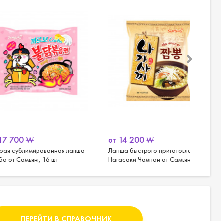
ературе от
₩
от
14 200
₩
от
14
имированная лапша
Лапша быстрого приготовления
Лапша 
янг, 16 шт
Нагасаки Чампон от Самъянг, 20
Чапагу
шт.
шт.
ПЕРЕЙТИ В СПРАВОЧНИК