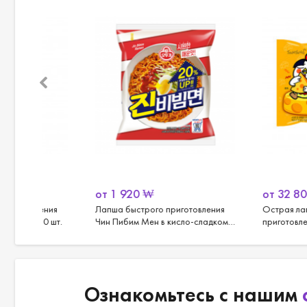
от
1 920
₩
от
32 800
₩
ения
Лапша быстрого приготовления
Острая лапша быст
40 шт.
Чин Пибим Мен в кисло-сладком
приготовления с сыр
соусе от Оттоги
Самьянг, 32 шт.
Ознакомьтесь с нашим