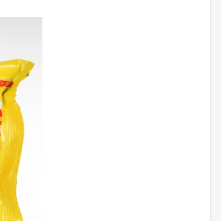
о соуса,
аромата
ора
, порошок
атор,
рошок
чили,
ми,
в, порошок
ок соевого
 порошок
литель