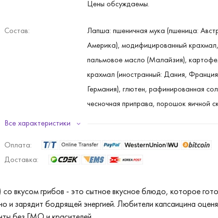
Цены обсуждаемы.
Состав:
Лапша: пшеничная мука (пшеница: Авст
Америка), модифицированный крахмал
пальмовое масло (Малайзия), картофе
крахмал (иностранный: Дания, Франция
Германия), глютен, рафинированная сол
чесночная приправа, порошок яичной с
эмульгированное масло, щелочь с доб
Все характеристики
лапши. (регулятор кислотности), дрожж
Оплата:
экстракт, концентрат бульонного экстр
Доставка:
масло со вкусом зеленого чая, витамин
со вкусом грибов - это сытное вкусное блюдо, которое гото
Суп: рафинированная соль, сахар, глюк
 но и зарядит бодрящей энергией. Любители капсаицина оцен
порошок приправы, порошок со вкусом
нты без ГМО и красителей.