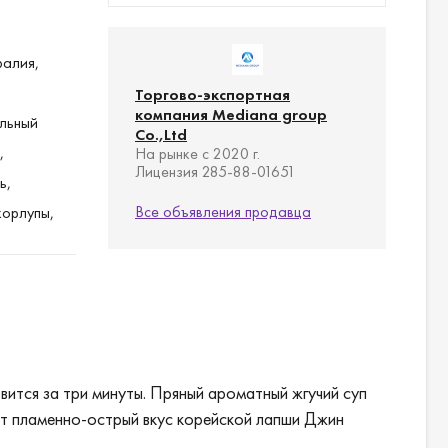
ралия,
,
Торгово-экспортная
компания Mediana group
льный
Co.,Ltd
,
На рынке с 2020 г.
Лицензия 285-88-01651
ь,
Все объявления продавца
корлупы,
авлением
евой
акта,
 B2.
вится за три минуты. Пряный ароматный жгучий суп
оза,
ят пламенно-острый вкус корейской лапши Джин