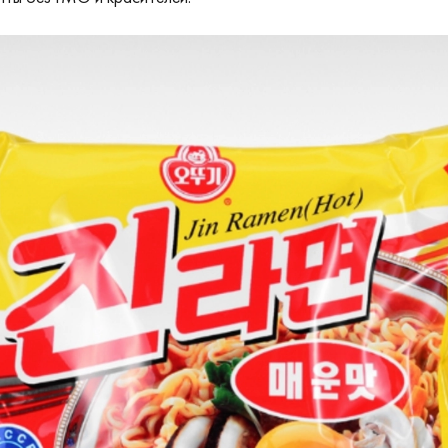
выдержанного чеснока, порошок соевог
порошок приправы для жарки, порошок
ароматизатора бульона, порошок
концентрированного чеснока, основа 
красного перца, порошок ароматизат
жареного, порошок говяжьего бульона
бульона приправ, настоящий ароматиз
порошок приправы, ферментированный
комплексный порошок, насыщенный по
умами, порошок перца, порошок вкуса 
порошок красного перца, порошок ума
порошок приправы из настоящих грибо
приправы для овощей из грибов, порош
соуса из тунца Оттоги, основа умами,
приправы для жарки, основа вкуса, уси