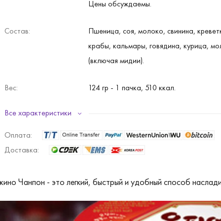
Цены обсуждаемы.
Состав:
Пшеница, соя, молоко, свинина, креветк
крабы, кальмары, говядина, курица, м
(включая мидии).
Вес:
124 гр - 1 пачка, 510 ккал.
Все характеристики
Срок хранения:
6 месяцев.
Оплата:
Кол-во:
40 упаковок.
Доставка:
но Чанпон - это легкий, быстрый и удобный способ наслади