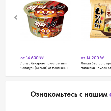
от
14 600
₩
от
14 200
₩
ения
Лапша быстрого приготовления
Лапша быстрого при
адком
Чапагури (острая) от Нонгшим, 16
Нагасаки Чампон от
шт.
шт.
Ознакомьтесь с нашим