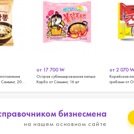
от
17 700
₩
от
2 070
готовления
Острая сублимированная лапша
Корейская ла
 Самъянг, 20
Карбо от Самьянг, 16 шт
грибами от От
справочником бизнесмена
на нашем основном сайте