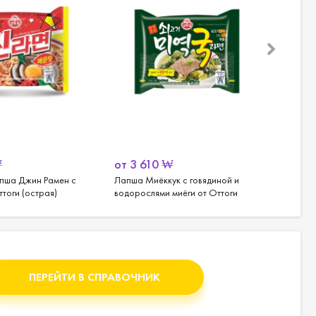
₩
от
3 610
₩
от
32
пша Джин Рамен с
Лапша Миёккук с говядиной и
Острая
тоги (острая)
водорослями миёги от Оттоги
пригот
Самьянг
ПЕРЕЙТИ В СПРАВОЧНИК