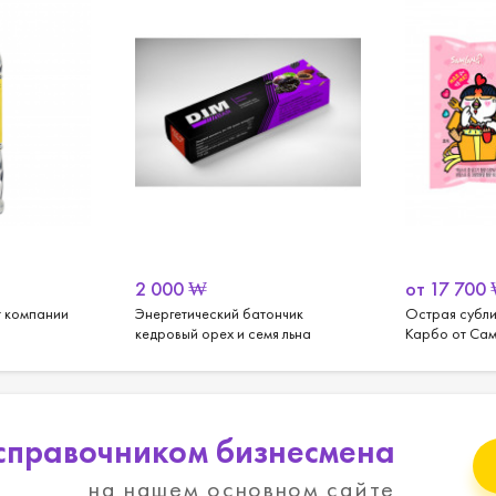
2 000
₩
от
17 700
т компании
Энергетический батончик
Острая субл
кедровый орех и семя льна
Карбо от Самь
справочником бизнесмена
на нашем основном сайте