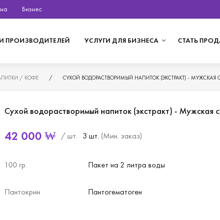
на
Бизнес
И ПРОИЗВОДИТЕЛЕЙ
УСЛУГИ ДЛЯ БИЗНЕСА
СТАТЬ ПРО
ПИТКИ / КОФЕ
/
СУХОЙ ВОДОРАСТВОРИМЫЙ НАПИТОК (ЭКСТРАКТ) - МУЖСКАЯ 
Сухой водорастворимый напиток (экстракт) - Мужская 
42 000
₩
/ шт.
3 шт.
(Мин. заказ)
100 гр.
Пакет на 2 литра воды
Пантокрин
Пантогематоген