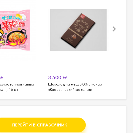
₩
3 500
₩
от
2 
имированная лапша
Шоколад на меду 70% с какао
Корейс
янг, 16 шт
«Классический шоколад»
грибам
ПЕРЕЙТИ В СПРАВОЧНИК