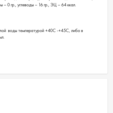
– 0 гр., углеводы – 16 гр., ЭЦ – 64 ккал.
ёплой воды температурой +40С -+45С, либо в
мл.