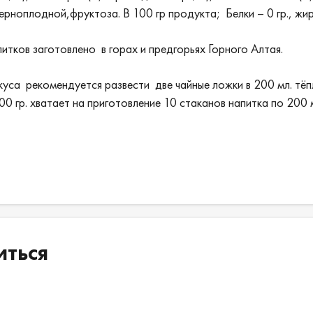
рноплодной,фруктоза. В 100 гр продукта; Белки – 0 гр., жиры 
питков заготовлено в горах и предгорьях Горного Алтая.
вкуса рекомендуется развести две чайные ложки в 200 мл. т
0 гр. хватает на приготовление 10 стаканов напитка по 200 
иться