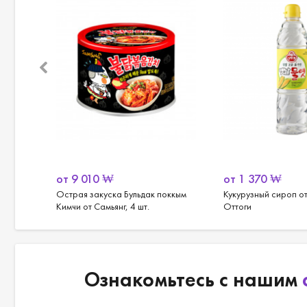
от
9 010
₩
от
1 370
₩
апиток
Острая закуска Бульдак поккым
Кукурузный сироп о
ь
Кимчи от Самьянг, 4 шт.
Оттоги
Ознакомьтесь с нашим