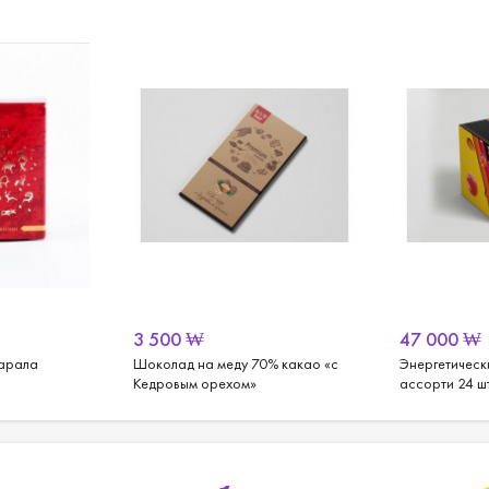
3 500
₩
47 000
₩
марала
Шоколад на меду 70% какао «с
Энергетическ
Кедровым орехом»
ассорти 24 ш