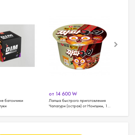
от
14 600
₩
125 
ие батончики
Лапша быстрого приготовления
Пантог
туки
Чапагури (острая) от Нонгшим, 16
шт.