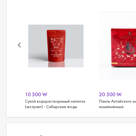
10 500
₩
20 500
₩
вь
Сухой водорастворимый напиток
Панты Алтайского 
(экстракт) - Сибирские ягоды
измельчённые