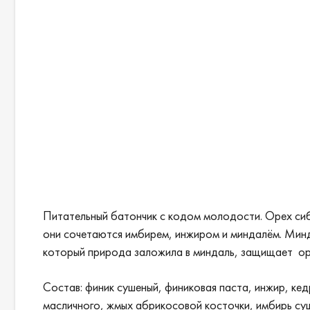
Питательный батончик с кодом молодости. Орех сиб
они сочетаются имбирем, инжиром и миндалём. Минд
который природа заложила в миндаль, защищает ор
Состав: финик сушеный, финиковая паста, инжир, кед
масличного, жмых абрикосовой косточки, имбирь су