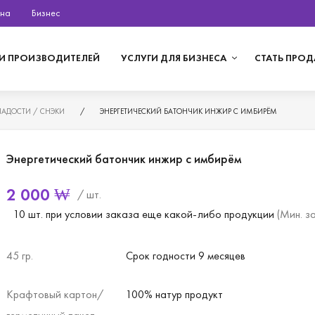
на
Бизнес
И ПРОИЗВОДИТЕЛЕЙ
УСЛУГИ ДЛЯ БИЗНЕСА
СТАТЬ ПРО
ЛАДОСТИ / СНЭКИ
/
ЭНЕРГЕТИЧЕСКИЙ БАТОНЧИК ИНЖИР С ИМБИРЁМ
Энергетический батончик инжир с имбирём
2 000
₩
/ шт.
10 шт. при условии заказа еще какой-либо продукции
(Мин. з
45 гр.
Срок годности 9 месяцев
Крафтовый картон/
100% натур продукт