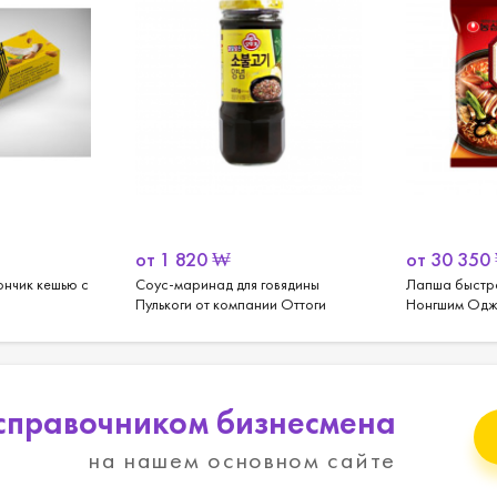
от
1 820
₩
от
30 350
ончик кешью с
Соус-маринад для говядины
Лапша быстро
Пулькоги от компании Оттоги
Нонгшим Оджи
справочником бизнесмена
на нашем основном сайте