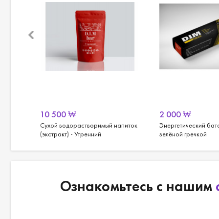
10 500
₩
2 000
₩
апитки
Сухой водорастворимый напиток
Энергетический бат
(экстракт) - Утренний
зелёной гречкой
ии
Ознакомьтесь с нашим