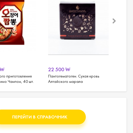
₩
22 500
₩
2 00
го приготовления
Пантогематоген. Сухая кровь
Энерге
но Чанпон, 40 шт.
Алтайского марала
и семя
ПЕРЕЙТИ В СПРАВОЧНИК