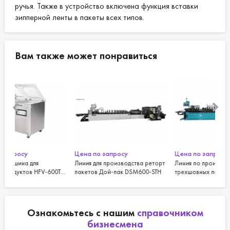
ручья. Также в устройство включена функция вставки
Габаритные размеры:
13184 (Д) × 3012 мм (Ш) × 1846 мм (В) мм.
зипперной ленты в пакеты всех типов.
Вес:
~ 7 тонн.
Вам также может понравиться
Цена по запросу
Цена по запросу
Цен
Линия для производства реторт
Линия по производству
Нам
0T
пакетов Дой-пак DSM600-STH
трехшовных пакетов DSM600-
от 
k
SD от Дусан
Ознакомьтесь с нашим
справочником
бизнесмена