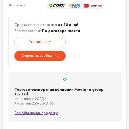
дополнительных функций по желанию
Доставка:
пользователя:
Установка оптимальной скорости для
правильного пропуска продукции;
Срок выполнения заказа
от 30 дней
Двойная резка;
Время доставки
По договоренности
Система визуального контроля в реальном
Уточнить цену
времени;
Автомат для установки зипперной ленты с
Отправить сообщение
регулятором натяжения;
Намотчик обрезанной кромки;
Сборщик мусора;
Узел для фигурной резки (шестигранные,
продольная резка углов, мексиканская
Торгово-экспортная компания Mediana group
шляпа, рукоятки и т. д.).
Co.,Ltd
На рынке с 2020 г.
Система
Лицензия 285-88-01651
4 сервопривода управления движением
сервоприводов:
материала (основного и донного) и
Все объявления продавца
станциями нагрева и охлаждения.