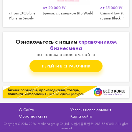
от
20 000
₩
от
15 000
₩
о
anet
Брелок с ремешком BTS World
Сингл «How You Like That»
Оф
ul»
группы Black Pink – специальное
Bl
издание
Ознакомьтесь с нашим
справочником
бизнесмена
на нашем основном сайте
ПЕРЕЙТИ В СПРАВОЧНИК
О Сайте
Условия использования
Обратная связь
Карта сайта
Copyright © 2014-2026. Mediana group Co.,Ltd, 사업자등록번호: 285-88-01651. All rights
reserved