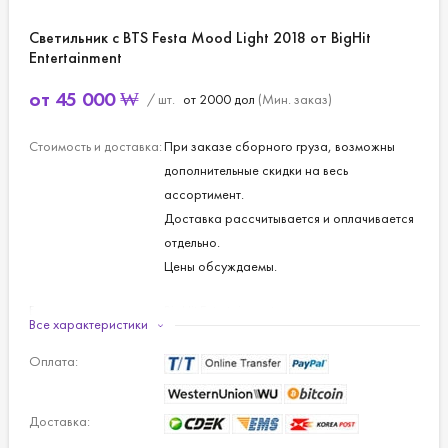
Светильник с BTS Festa Mood Light 2018 от BigHit
Entertainment
от
45 000
₩
/ шт.
от 2000 дол
(Мин. заказ)
Стоимость и доставка:
При заказе сборного груза, возможны
дополнительные скидки на весь
ассортимент.
Доставка рассчитывается и оплачивается
отдельно.
Цены обсуждаемы.
Бренд:
BigHit Entertainment.
Все характеристики
Участники группы BTS:
RM, SUGA, V, JIN, JIMIN, JUNGKOOK, J-
Оплата:
HOPE.
Доставка: