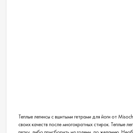
Теплые легинсы с вшитыми гетрами для йоги от Misoc
своих качеств после многократных стирок. Теплые ле
пятку, либо присборить на голени, по желанию. Необ