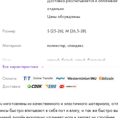
Доставка рассчитывается и оплачивае
отдельно.
Цены обсуждаемы.
Размер:
S (25-26), M (26,5-28).
Материал:
полиэстер, спандекс.
Цвет:
черный, белый, серый, бордовый.
Все характеристики
Оплата:
Доставка:
hu изготовлены из качественного и эластичного материала, о
гинсы быстро впитывают в себя пот и влагу, и так же быстро 
ычный дизайн визуально удлиняет ноги и делает их стройнее.