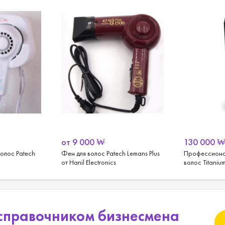
от
9 000
₩
130 000
олос Patech
Фен для волос Patech Lemans Plus
Профессиона
от Hanil Electronics
волос Titaniu
Create (21 мм)
справочником бизнесмена