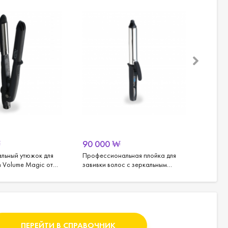
₩
90 000
₩
1 04
льный утюжок для
Профессиональная плойка для
Аппара
m Volume Magic от
завивки волос с зеркальным
(вертик
титановым покрытием от Create
(24/28/32 мм)
ПЕРЕЙТИ В СПРАВОЧНИК