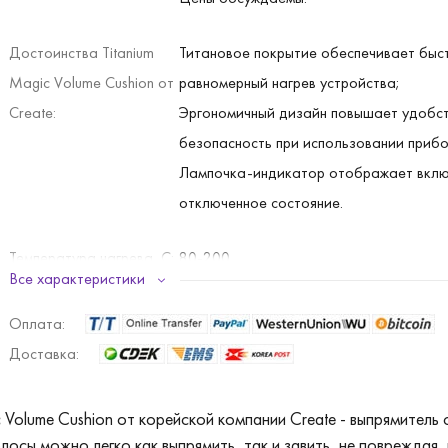
Достоинства Titanium
Титановое покрытие обеспечивает быс
Magic Volume Cushion от
равномерный нагрев устройства;
Create:
Эргономичный дизайн повышает удобст
безопасность при использовании прибо
Лампочка-индикатор отображает вклю
отключенное состояние.
Температура нагрева, С:
80-200
Все характеристики
Напряжение:
220В, 50-60 Гц.
Оплата:
Доставка:
Мощность, Вт:
35
Volume Cushion от корейской компании Create - выпрямитель
Размер, мм:
250х38х47
осы можно легко как выпрямить, так и завить, не повреждая, 