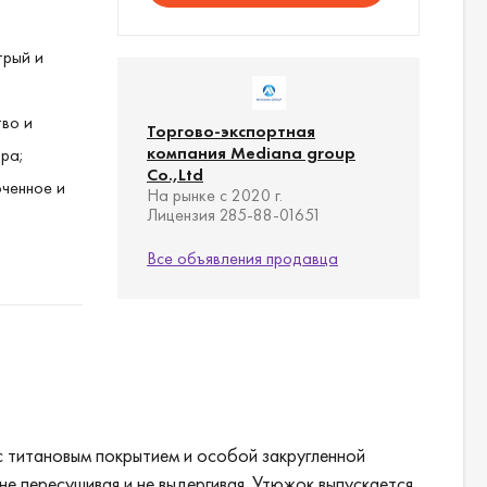
трый и
во и
Торгово-экспортная
компания Mediana group
ра;
Co.,Ltd
ченное и
На рынке с 2020 г.
Лицензия 285-88-01651
Все объявления продавца
 с титановым покрытием и особой закругленной
не пересушивая и не выдергивая. Утюжок выпускается