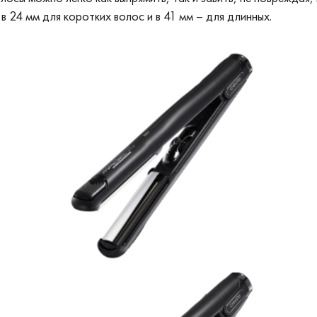
 в 24 мм для коротких волос и в 41 мм – для длинных.
Размер нагревательной
24; 41
пластины, мм: