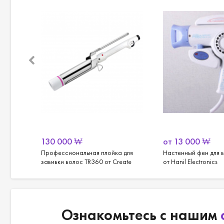
130 000
₩
от
13 000
₩
Профессиональная плойка для
Настенный фен для в
ентов
завивки волос TR360 от Create
от Hanil Electronics
Ознакомьтесь с нашим