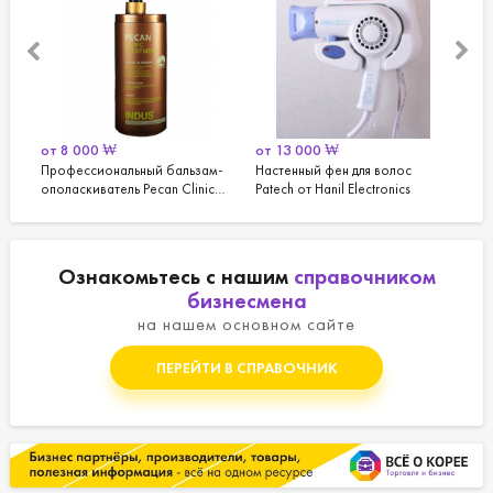
от
8 000
₩
от
13 000
₩
20 
Профессиональный бальзам-
Настенный фен для волос
Пан
ополаскиватель Pecan Clinic
Patech от Hanil Electronics
изм
us
Treatment для волос от inDus
Ознакомьтесь с нашим
справочником
бизнесмена
на нашем основном сайте
ПЕРЕЙТИ В СПРАВОЧНИК