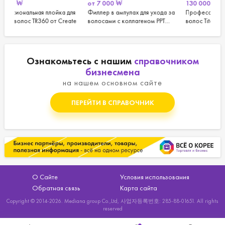
от
7 000
₩
130 000
₩
от
ля
Филлер в ампулах для ухода за
Профессиональный утюжок для
Кра
ate
волосами с коллагеном PPT
волос Titanium Volume Magic от
Rub
Collagen Ampoule от inDus
Create (21 мм)
Ознакомьтесь с нашим
справочником
бизнесмена
на нашем основном сайте
ПЕРЕЙТИ В СПРАВОЧНИК
О Сайте
Условия использования
Обратная связь
Карта сайта
Copyright © 2014-2026. Mediana group Co.,Ltd, 사업자등록번호: 285-88-01651. All rights
reserved