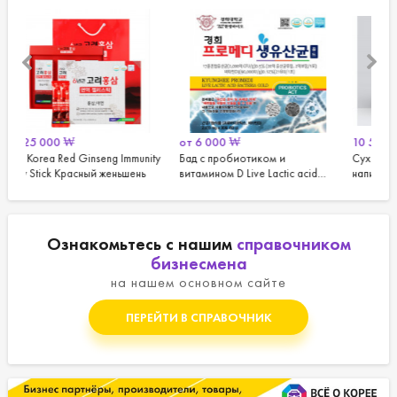
от
6 000
₩
10 500
₩
mmunity
Бад с пробиотиком и
Сухой водорастворимый
шень
витамином D Live Lactic acid
напиток (экстракт) - Энергия
Bacteria Gold
гор
Ознакомьтесь с нашим
справочником
бизнесмена
на нашем основном сайте
ПЕРЕЙТИ В СПРАВОЧНИК