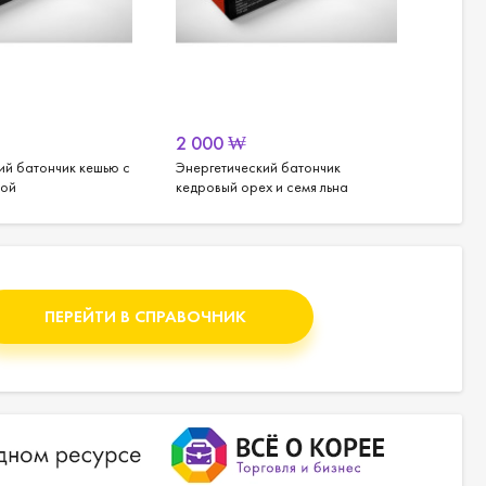
2 000
₩
от
14
ий батончик кешью с
Энергетический батончик
Лапша 
кой
кедровый орех и семя льна
Чапагу
шт.
ПЕРЕЙТИ В СПРАВОЧНИК