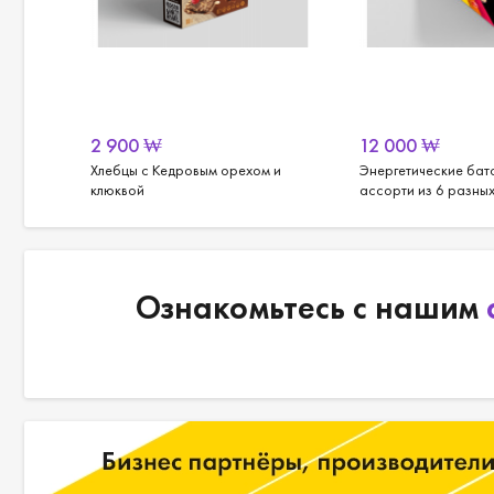
2 900
₩
12 000
₩
лапша
Хлебцы с Кедровым орехом и
Энергетические бат
клюквой
ассорти из 6 разных
Ознакомьтесь с нашим