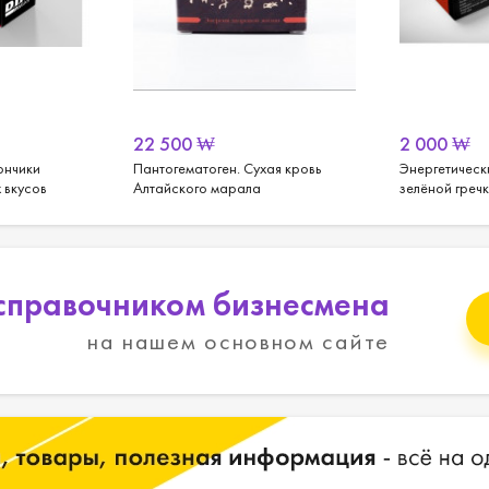
22 500
₩
2 000
₩
ончики
Пантогематоген. Сухая кровь
Энергетическ
 вкусов
Алтайского марала
зелёной греч
справочником бизнесмена
на нашем основном сайте