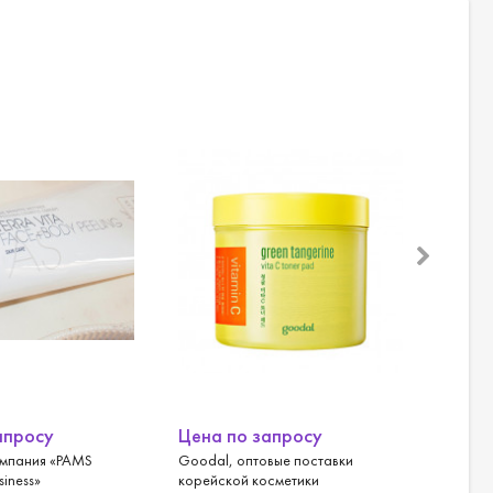
апросу
Цена по запросу
Цена
омпания «PAMS
Goodal, оптовые поставки
It’s Sk
siness»
корейской косметики
оптом