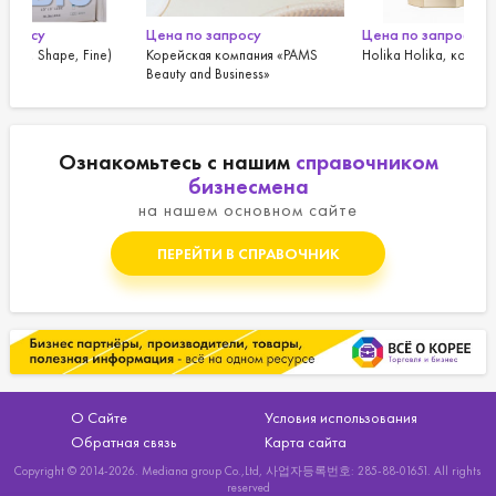
Цена по запросу
Цена по запросу
Цен
)
Корейская компания «PAMS
Holika Holika, косметика оптом
Ben
Beauty and Business»
кор
Ознакомьтесь с нашим
справочником
бизнесмена
на нашем основном сайте
ПЕРЕЙТИ В СПРАВОЧНИК
О Сайте
Условия использования
Обратная связь
Карта сайта
Copyright © 2014-2026. Mediana group Co.,Ltd, 사업자등록번호: 285-88-01651. All rights
reserved