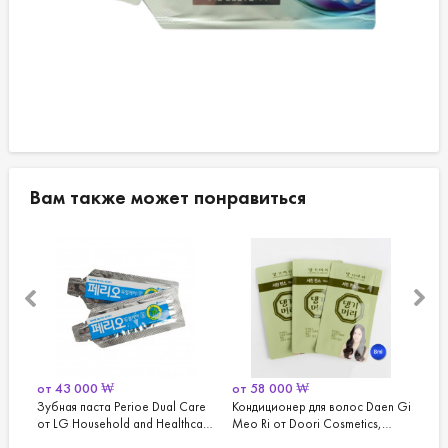
Вам также может понравиться
00
₩
от
58 000
₩
от
180 000
₩
аста Perioe Dual Care
Кондиционер для волос Daen Gi
Одноразовые брит
usehold and Healthcare
Meo Ri от Doori Cosmetics,
1000 штук
по 4 гр.
1000 штук по 8 мл