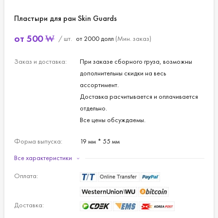
Пластыри для ран Skin Guards
от
500
₩
/ шт.
от 2000 долл
(Мин. заказ)
Заказ и доставка:
При заказе сборного груза, возможны
дополнительны скидки на весь
ассортимент.
Доставка расчитывается и оплачивается
отдельно.
Все цены обсуждаемы.
Форма выпуска:
19 мм * 55 мм
22 мм * 72 мм
Все характеристики
30 мм * 72 мм
Оплата:
30 мм * 60 мм
60 мм * 100 мм
2,5 см * 4 см
Доставка:
3,5 см * 5 см