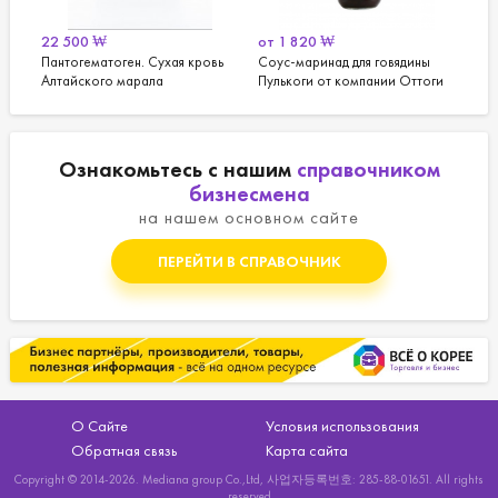
22 500
₩
от
1 820
₩
5 5
Пантогематоген. Сухая кровь
Соус-маринад для говядины
Пан
Алтайского марала
Пулькоги от компании Оттоги
Ознакомьтесь с нашим
справочником
бизнесмена
на нашем основном сайте
ПЕРЕЙТИ В СПРАВОЧНИК
О Сайте
Условия использования
Обратная связь
Карта сайта
Copyright © 2014-2026. Mediana group Co.,Ltd, 사업자등록번호: 285-88-01651. All rights
reserved