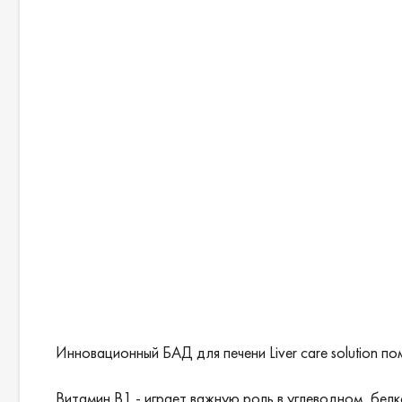
Инновационный БАД для печени Liver care solution п
Витамин В1 - играет важную роль в углеводном, бе