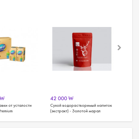
₩
42 000
₩
5 30
вки от усталости
Сухой водорастворимый напиток
Сухие 
Premium
(экстракт) - Золотой марал
(экстра
наимен