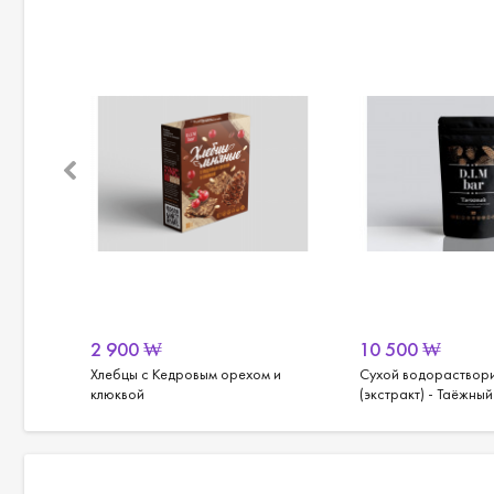
2 900
₩
10 500
₩
инжир с
Хлебцы с Кедровым орехом и
Сухой водораствор
клюквой
(экстракт) - Таёжный