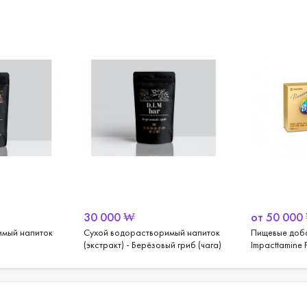
30 000
₩
от
50 000
имый напиток
Сухой водорастворимый напиток
Пищевые доба
(экстракт) - Берёзовый гриб (чага)
Impacttamine 