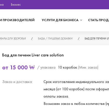
на
Бизнес
И ПРОИЗВОДИТЕЛЕЙ
УСЛУГИ ДЛЯ БИЗНЕСА
СТАТЬ ПРО
ОВАРЫ ДЛЯ ЗДОРОВЬЯ
/
БАДЫ / ПИЩЕВЫЕ ДОБАВКИ
/
БАД ДЛЯ ПЕЧЕНИ LI
Бад для печени Liver care solution
от
15 000
₩
/ упаковка
10 коробок
(Мин. заказ)
Заказ и доставка:
Срок изготовления индивидуального за
месяца (от 100 коробок) после оформл
оплаты заказа.
Возможен заказ в любом количестве (п