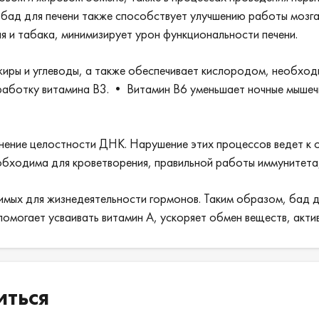
 бад для печени также способствует улучшению работы мозга
ля и табака, минимизирует урон функциональности печени.
жиры и углеводы, а также обеспечивает кислородом, необхо
выработку витамина В3. • Витамин В6 уменьшает ночные мыше
ранение целостности ДНК. Нарушение этих процессов ведет к
обходима для кроветворения, правильной работы иммунитета,
димых для жизнедеятельности гормонов. Таким образом, бад 
помогает усваивать витамин А, ускоряет обмен веществ, акти
иться