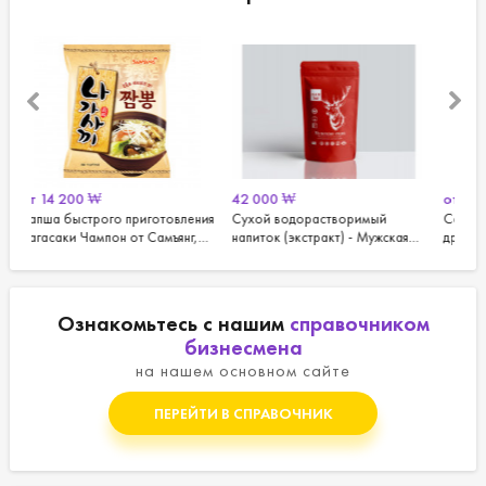
42 000
₩
от
10 900
₩
вления
Сухой водорастворимый
Соус Бульдак для лапши и
К
янг,
напиток (экстракт) - Мужская
других блюд от Самьянг, 3 шт.
г
сила
Ознакомьтесь с нашим
справочником
бизнесмена
на нашем основном сайте
ПЕРЕЙТИ В СПРАВОЧНИК