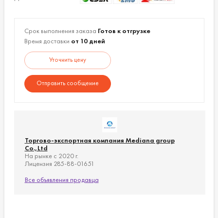
формирования костей
Состав:
Количество пробиотиков - 2 млрд КОЕ;
Срок выполнения заказа
Готов к отгрузке
Цинк - 8,5мг;
Время доставки
от 10 дней
Витамин D – 10мг;
Уточнить цену
калорийность - 8 ккал;
углеводы - 2 г (1%);
Отправить сообщение
белок - 0 г (0%);
жир - 0 г (0%);
натрий - 0 мг (0%).
Меры
В случае каких-либо отклонений или
предосторожности:
Торгово-экспортная компания Mediana group
аллергической реакции на принятие
Co.,Ltd
детских пробиотиков прекратите прием и
На рынке с 2020 г.
Лицензия 285-88-01651
обратитесь к специалисту.
Иногда в содержимом могут появляться
Все объявления продавца
цветные вкрапления, но они являются
частью продукта, поэтому вы можете
спокойно принимать его.