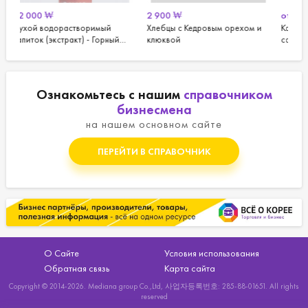
2 900
₩
от
33 000
₩
мый
Хлебцы с Кедровым орехом и
Корейский бад для очистки
Горный
клюквой
сосудов и иммунитета Royal
Sechalnchi Pine Needle Oil
Premium
Ознакомьтесь с нашим
справочником
бизнесмена
на нашем основном сайте
ПЕРЕЙТИ В СПРАВОЧНИК
О Сайте
Условия использования
Обратная связь
Карта сайта
Copyright © 2014-2026. Mediana group Co.,Ltd, 사업자등록번호: 285-88-01651. All rights
reserved