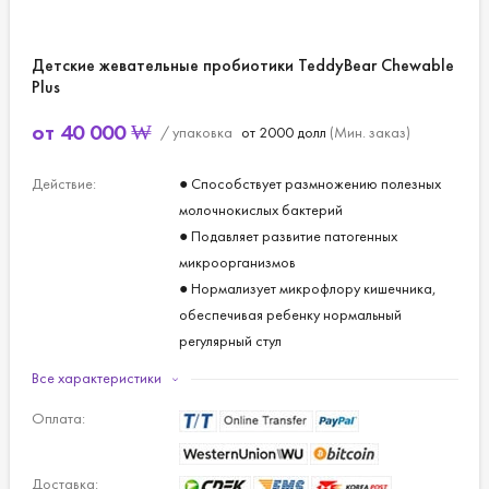
Детские жевательные пробиотики TeddyBear Chewable
Plus
от
40 000
₩
/ упаковка
от 2000 долл
(Мин. заказ)
Действие:
● Способствует размножению полезных
молочнокислых бактерий
● Подавляет развитие патогенных
микроорганизмов
● Нормализует микрофлору кишечника,
обеспечивая ребенку нормальный
регулярный стул
● Цинк участвует в обеспечении
Все характеристики
нормальной иммунной функции, в делении
Оплата:
клеток
● Витамин D необходим для лучшего
усвоения кальция и фосфора, для
Доставка: