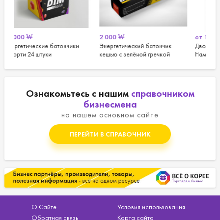
2 000
₩
от
10 250
₩
атончики
Энергетический батончик
Двойной латте Лукас 9 от
кешью с зелёной гречкой
Намьянг
Ознакомьтесь с нашим
справочником
бизнесмена
на нашем основном сайте
ПЕРЕЙТИ В СПРАВОЧНИК
О Сайте
Условия использования
Обратная связь
Карта сайта