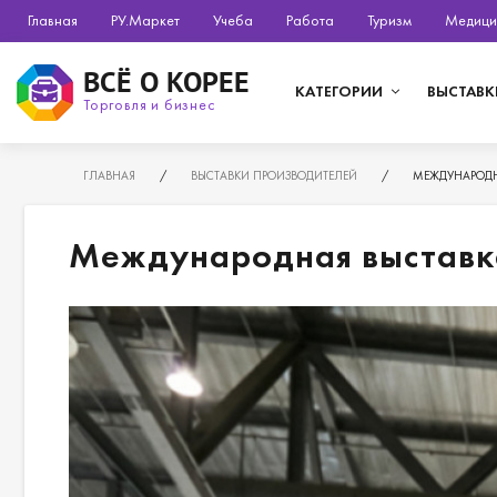
Главная
РУ.Маркет
Учеба
Работа
Туризм
Медици
ВСЁ О КОРЕЕ
КАТЕГОРИИ
ВЫСТАВК
Торговля и бизнес
ГЛАВНАЯ
/
ВЫСТАВКИ ПРОИЗВОДИТЕЛЕЙ
/
МЕЖДУНАРОДНА
Международная выставка