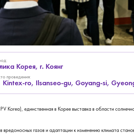
род:
ика Корея, г. Коянг
то проведения:
 Kintex-ro, Ilsanseo-gu, Goyang-si, Gyeon
V Korea), единственная в Корее выставка в области солнечно
 вредоносных газов и адаптации к изменению климата станов