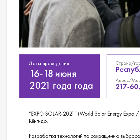
Страна/го
Даты проведения:
Республ
16-18
июня
Адрес/Мес
2021 года года
217-60,
“EXPO SOLAR-2021” (World Solar Energy Expo / P
Кёнгидо.
Разработка технологий по сокращению выбросов