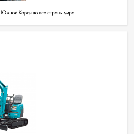
 Южной Кореи во все страны мира.
ч;
(9260 кгс);