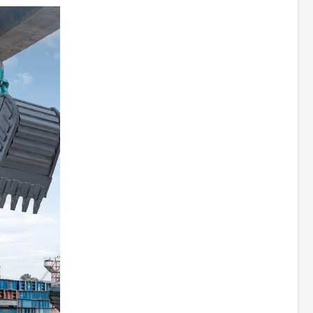
на
ты в
0 об / мин.