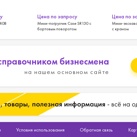
су
Цена по запросу
Цена по з
340B
Мини-погрузчик Case SR130 с
Мини-экскава
бортовым поворотом
с краном
справочником бизнесмена
на нашем основном сайте
е
Условия использования
Обратная связь
Кар