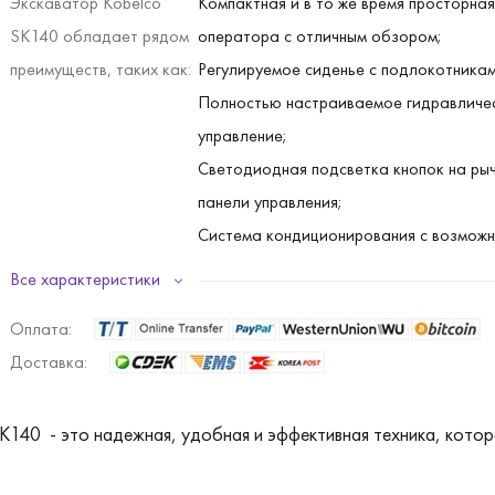
Экскаватор Kobelco
Компактная и в то же время просторна
SK140 обладает рядом
оператора с отличным обзором;
преимуществ, таких как:
Регулируемое сиденье с подлокотникам
Полностью настраиваемое гидравличе
управление;
Светодиодная подсветка кнопок на рыч
панели управления;
Система кондиционирования с возможн
легкой замены фильтров;
Все характеристики
Запатентованная Kobelco система фил
Оплата:
снижения уровня шума и загрязняющих 
Доставка:
Крайне удобное расположение узлов и
механизмов экскаватора - проверка,
K140 - это надежная, удобная и эффективная техника, котор
обслуживание или замена может произ
уровня земли;