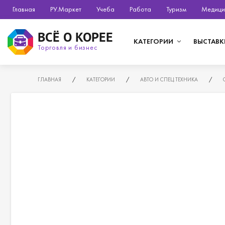
Главная
РУ.Маркет
Учеба
Работа
Туризм
Медици
ВСЁ О КОРЕЕ
КАТЕГОРИИ
ВЫСТАВК
Торговля и бизнес
ГЛАВНАЯ
/
КАТЕГОРИИ
/
АВТО И СПЕЦ.ТЕХНИКА
/