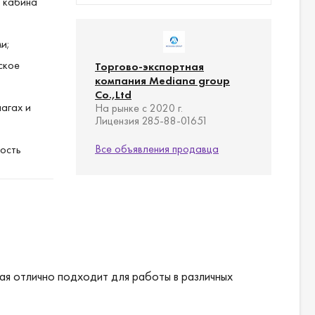
я кабина
и;
ское
Торгово-экспортная
компания Mediana group
Co.,Ltd
агах и
На рынке с 2020 г.
Лицензия 285-88-01651
Все объявления продавца
ость
ьтров для
выбросов;
ая отлично подходит для работы в различных
водиться с