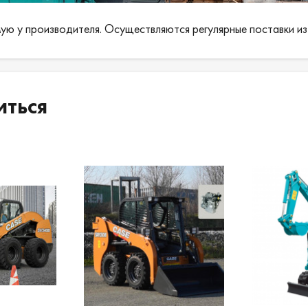
Гидравлика:
Номинальная мощность: 350 кгс / см2;
ую у производителя. Осуществляются регулярные поставки из
Расход нагнетания: 130 * 2 л / мин.
Производительность:
Скорость передвижения: 3,4 / 5,6 км / 
иться
Скорость поворота: 11,5 мин-1;
Максимальное усилие копания: 90,8 км 
Преодолеваемый подъем: 35 градусов.
Привод:
Ширина: 600 мм;
Давление на грунт: 0,39 кгс / см2.