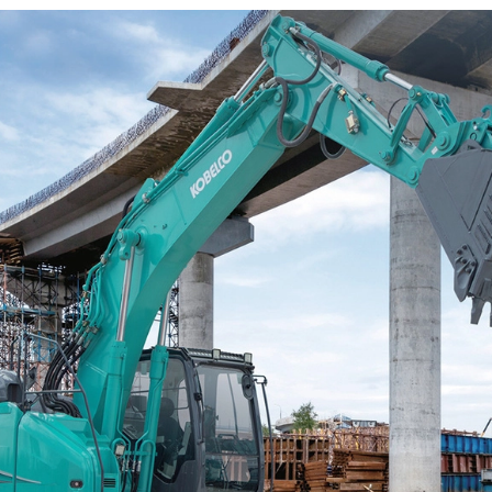
Автоматическая остановка механизма 
холостом ходу для экономии топлива;
Мощные светодиодные фары для рабо
темное время суток.
Вес техники:
14 400 кг.
Формат:
4JJ1XDRA.
Номинальная мощность:
78,5 кВт / 2000 мин-1, 106,7 л.с. / 200
Общий объем:
2,999 мл.
Топливный бак:
200л.
Стандартный ковш:
Емкость: 0,7 мл.