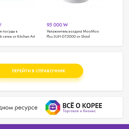
₩
95 000
₩
191 
ья посуды в
Увлажнитель воздуха MooMoo
Фильтр
 сетке от Kitchen Art
Plus SUH-DT3000 от Shinil
Pureal
ПЕРЕЙТИ В СПРАВОЧНИК