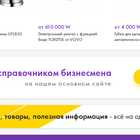
от
610 000
₩
от
4 000
вины GFL850
Электронный унитаз с функцией
Губки для мыт
биде TCB070S от VOVO
металлической
справочником бизнесмена
на нашем основном сайте