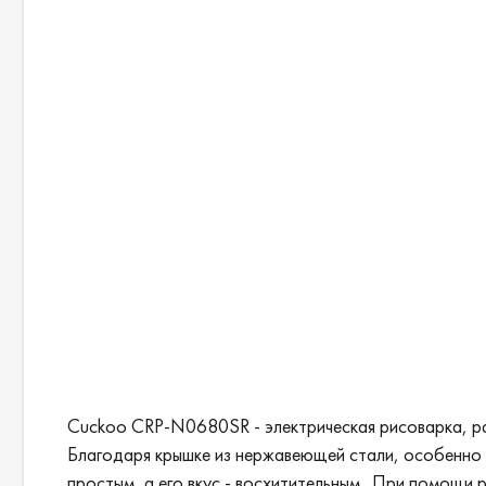
Cuckoo CRP-N0680SR - электрическая рисоварка, рас
Благодаря крышке из нержавеющей стали, особенно у
простым, а его вкус - восхитительным. При помощи