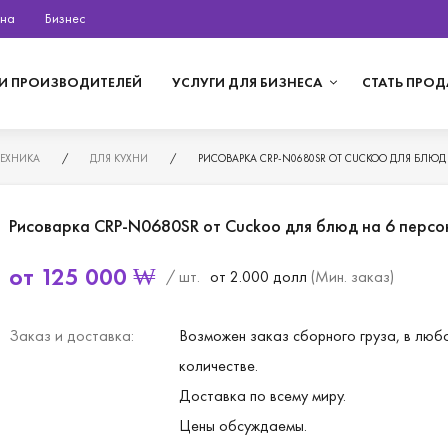
на
Бизнес
И ПРОИЗВОДИТЕЛЕЙ
УСЛУГИ ДЛЯ БИЗНЕСА
СТАТЬ ПРО
ТЕХНИКА
/
ДЛЯ КУХНИ
/
РИСОВАРКА CRP-N0680SR ОТ CUCKOO ДЛЯ БЛЮД
Рисоварка CRP-N0680SR от Cuckoo для блюд на 6 персо
от
125 000
₩
/ шт.
от 2.000 долл
(Мин. заказ)
Заказ и доставка:
Возможен заказ сборного груза, в люб
количестве.
Доставка по всему миру.
Цены обсуждаемы.