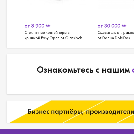
от
8 900
₩
от
30 000
₩
Стеклянные контейнеры с
Смеситель для рако
slock,
крышкой Easy Open от Glasslock,
от Daelim DobiDos
(3 шт. 695 мл).
Ознакомьтесь с нашим