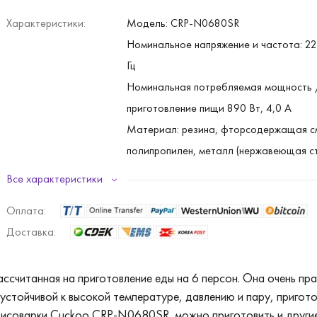
Характеристики:
Модель: CRP-N0680SR
Номинальное напряжение и частота: 22
Гц
Номинальная потребляемая мощность /
приготовление пищи 890 Вт, 4,0 А
Материал: резина, фторсодержащая с
полипропилен, металл (нержавеющая с
Вес: 5,4 кг
Все характеристики
Размер: 36,2х26,8 х25,6(ДхШхВ)см
Оплата:
Доставка:
считанная на приготовление еды на 6 персон. Она очень прак
стойчивой к высокой температуре, давлению и пару, пригото
 рисоварки Cuckoo CRP-N0680SR можно приготовить и другие 