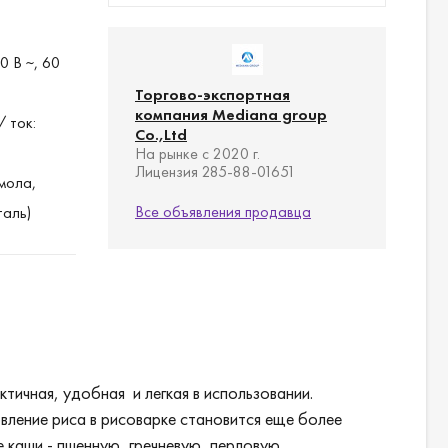
0 В ~, 60
Торгово-экспортная
компания Mediana group
 ток:
Co.,Ltd
На рынке с 2020 г.
Лицензия 285-88-01651
мола,
Все объявления продавца
таль)
тичная, удобная и легкая в использовании.
вление риса в рисоварке становится еще более
каши - пшенную, гречневую, перловую.