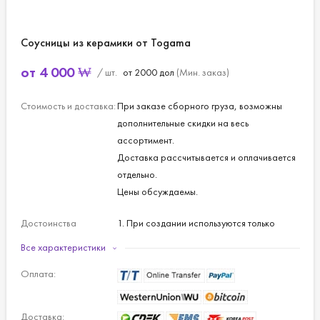
Соусницы из керамики от Togama
от
4 000
₩
/ шт.
от 2000 дол
(Мин. заказ)
Стоимость и доставка:
При заказе сборного груза, возможны
дополнительные скидки на весь
ассортимент.
Доставка рассчитывается и оплачивается
отдельно.
Цены обсуждаемы.
Достоинства
1. При создании используются только
керамических соусниц
природные материалы;
Все характеристики
от компании Togama:
2. Удобство в использовании благодаря
Оплата:
небольшим размерам и весу;
3. Красивый дизайн в традиционном
историческом стиле;
Доставка: