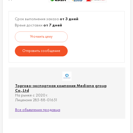
4. Натуральный естественный цвет
материала.
Срок выполнения заказа
от 3 дней
Серия: «Togama
- №1 – 12,5х5,5 см;
Время доставки
от 7 дней
Sandol», Размеры:
- №2 – 15,5х5,5 см.
Уточнить цену
Цвет: белый.
Серия: «Togama Feel»,
- 20х7х3 см.
Отправить сообщение
Размеры:
Цвет: черный.
Серия: «Cream White»,
- 18,6х7,5х2,2 см.
Размеры:
Цвет: белый.
Торгово-экспортная компания Mediana group
Материал:
Co.,Ltd
керамика.
На рынке с 2020 г.
Лицензия 285-88-01651
Все объявления продавца