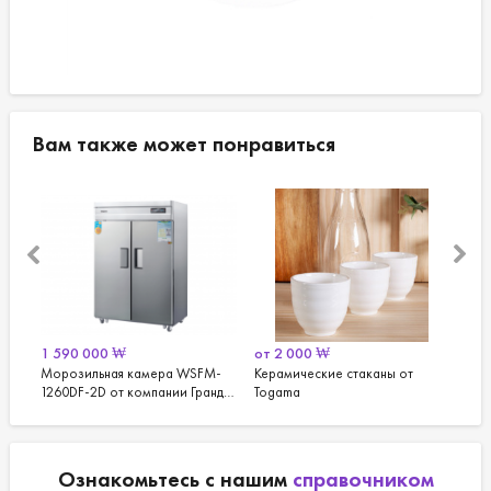
Вам также может понравиться
₩
от
2 000
₩
от
9 000
₩
ая камера WSFM-
Керамические стаканы от
Перчатки хозяйствен
от компании Гранд
Togama
латексные
and Woosung)
Ознакомьтесь с нашим
справочником