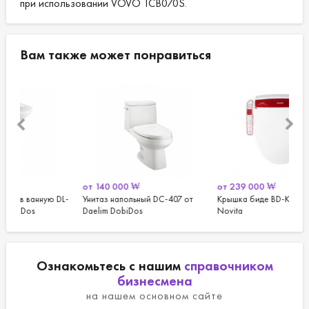
при использовании VOVO TCB070S.
Вам также может понравиться
от
140 000
₩
от
239 000
₩
от
DL-
Унитаз напольный DС-407 от
Крышка биде BD-KA433SY от
Кры
Daelim DobiDos
Novita
Nov
Ознакомьтесь с нашим
справочником
бизнесмена
на нашем основном сайте