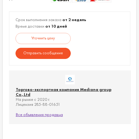
баке - приблизительно 10 мин.
Срок выполнения заказа
от 2 недель
Источник питания:
АС 220-240 V /50-60 Hz.
Время доставки
от 10 дней
Мощность:
Номинальная 680-850 Вт: обмыв 600 Вт,
Уточнить цену
фен 250 Вт, подогрев сиденья 55 Вт.
Отправить сообщение
Давление воды:
1,5-7,5 кг/кв.см.
Размеры, мм:
720(Д)х410(Ш)х535(В).
Вес:
55 кг.
Торгово-экспортная компания Mediana group
Co.,Ltd
На рынке с 2020 г.
Лицензия 285-88-01651
Все объявления продавца