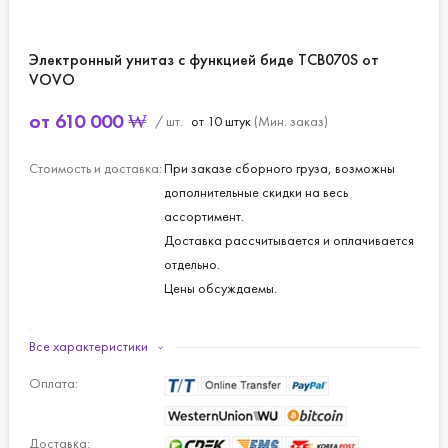
Электронный унитаз с функцией биде TCB070S от
VOVO
от
610 000
₩
/ шт.
от 10 штук
(Мин. заказ)
Стоимость и доставка:
При заказе сборного груза, возможны
дополнительные скидки на весь
ассортимент.
Доставка рассчитывается и оплачивается
отдельно.
Цены обсуждаемы.
Управление:
Пульт дистанционного управления.
Все характеристики
Нагрев воды:
Накопительный бак предварительного
Оплата:
нагрева.
Доставка:
Подача воды:
40 секунд, последующий нагрев воды в