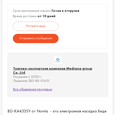
незначительных скачках напряжения (7,5–
15 мА);
Срок выполнения заказа
Готов к отгрузке
Время доставки
от 10 дней
- Абсолютно водонепроницаемая
конструкция – позволяет не беспокоиться
Уточнить цену
о поражении электрическим током во
влажной ванной комнате;
Отправить сообщение
- Плавное открытие и закрытие крышки -
сиденье открывается и закрывается легким
прикосновением руки.
Торгово-экспортная компания Mediana group
Co.,Ltd
На рынке с 2020 г.
Лицензия 285-88-01651
Все объявления продавца
BD-KA433SY от Novita - это электронная насадка биде