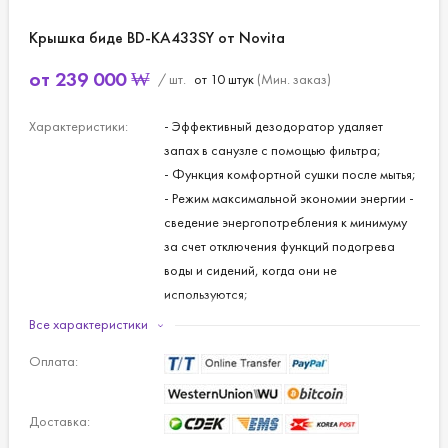
Крышка биде BD-KA433SY от Novita
от
239 000
₩
/ шт.
от 10 штук
(Мин. заказ)
Характеристики:
- Эффективный дезодоратор удаляет
запах в санузле с помощью фильтра;
- Функция комфортной сушки после мытья;
- Режим максимальной экономии энергии -
сведение энергопотребления к минимуму
за счет отключения функций подогрева
воды и сидений, когда они не
используются;
- Датчик обнаружения пользователя - все
Все характеристики
функции доступны только тогда, когда вы
Оплата:
сидите на сиденье унитаза, и не
активируются от резких движений детей;
- Автоматическое реле защиты отключает
Доставка:
источник питания даже при