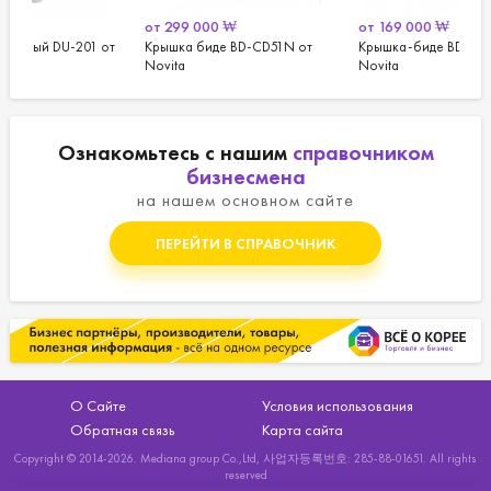
от
299 000
₩
от
169 000
₩
от
от
Крышка биде BD-CD51N от
Крышка-биде BD-N330AS от
Уни
Novita
Novita
DC6
Ознакомьтесь с нашим
справочником
бизнесмена
на нашем основном сайте
ПЕРЕЙТИ В СПРАВОЧНИК
О Сайте
Условия использования
Обратная связь
Карта сайта
Copyright © 2014-2026. Mediana group Co.,Ltd, 사업자등록번호: 285-88-01651. All rights
reserved