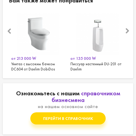
Вам также может понравиться
0
₩
от
135 000
₩
от
0
₩
ысоким бачком
Писсуар настенный DU-201 от
Раковина прямоугольн
aelim DobiDos
Daelim
от Daelim DobiDos
Ознакомьтесь с нашим
справочником
бизнесмена
на нашем основном сайте
ПЕРЕЙТИ В СПРАВОЧНИК