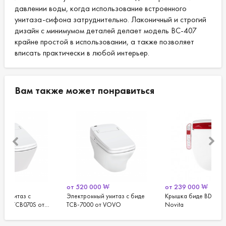
давлении воды, когда использование встроенного
унитаза-сифона затруднительно. Лаконичный и строгий
дизайн с минимумом деталей делает модель ВС-407
крайне простой в использовании, а также позволяет
вписать практически в любой интерьер.
Вам также может понравиться
от
520 000
₩
от
239 000
₩
от
Электронный унитаз с биде
Крышка биде BD-KA433SY от
Пис
TCB-7000 от VOVO
Novita
Dae