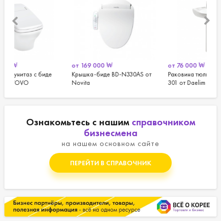
от
169 000
₩
от
76 000
₩
иде
Крышка-биде BD-N330AS от
Раковина тюльпан в ванную DL-
Novita
301 от Daelim DobiDos
Ознакомьтесь с нашим
справочником
бизнесмена
на нашем основном сайте
ПЕРЕЙТИ В СПРАВОЧНИК