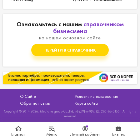
эффектом IN31 от MCN Fishing
Ознакомьтесь с нашим
справочником
бизнесмена
на нашем основном сайте
ПЕРЕЙТИ В СПРАВОЧНИК
О Сайте
Условия использования
Обратная связь
Карта сайта
Copyright © 2014-2026. Mediana group Co.,Ltd, 사업자등록번호: 285-88-01651. All rights
reserved
Главная
Меню
Личный кабинет
Бизнес