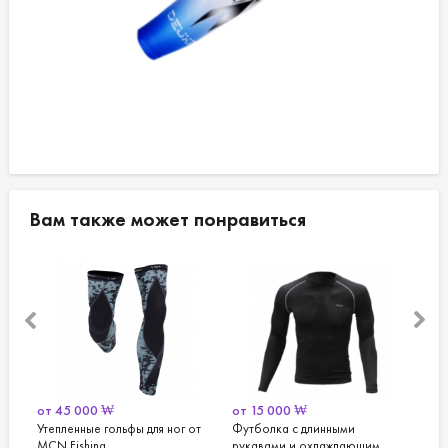
Вам также может понравиться
 000
₩
от
15 000
₩
от
58 000
₩
нные гольфы для ног от
Футболка с длинными
Шорты для рыба
ishing
рукавами и охлаждающим
Deux Fishing