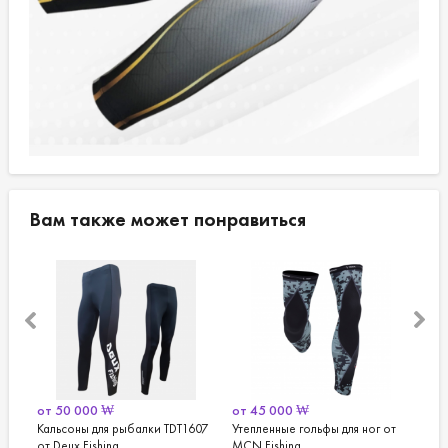
Вам также может понравиться
от
50 000
₩
от
45 000
₩
от
и и
Кальсоны для рыбалки TDT1607
Утепленные гольфы для ног от
Фут
от Deux Fishing
MCN Fishing
рук