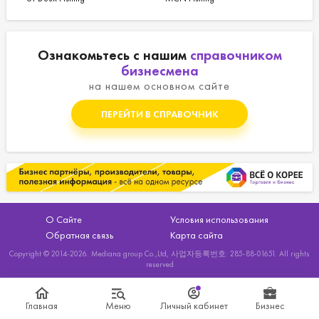
эфф
Ознакомьтесь с нашим
справочником
бизнесмена
на нашем основном сайте
ПЕРЕЙТИ В СПРАВОЧНИК
О Сайте
Условия использования
Обратная связь
Карта сайта
Copyright © 2014-2026. Mediana group Co.,Ltd, 사업자등록번호: 285-88-01651. All rights
reserved
Главная
Меню
Личный кабинет
Бизнес