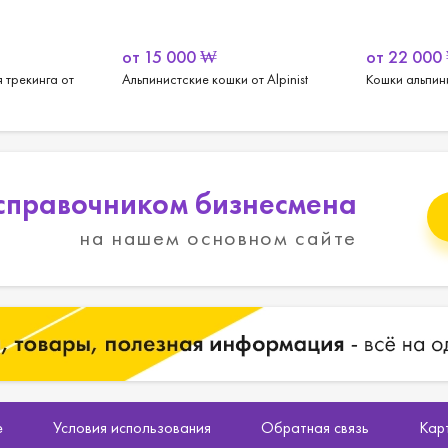
от
15 000
₩
от
22 000
 трекинга от
Альпинистские кошки от Alpinist
Кошки альпин
справочником бизнесмена
на нашем основном сайте
е
Условия использования
Обратная связь
Кар