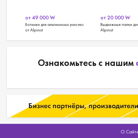
от
49 000
₩
от
20 000
₩
Ботинки для альпинизма унисекс
Выдвижные палки для
от Alpinist
Alpinist
Ознакомьтесь с нашим
О Сайт