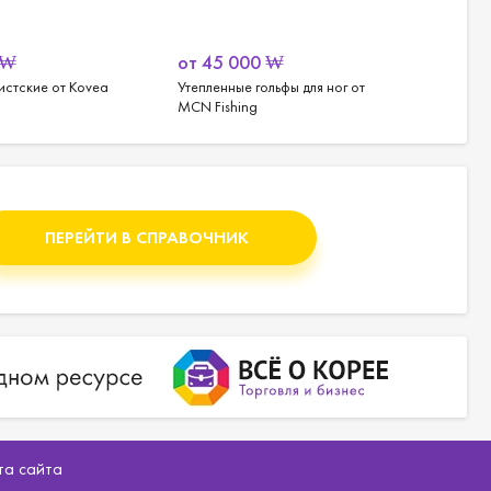
₩
от
45 000
₩
от
30
истские от Kovea
Утепленные гольфы для ног от
Набедр
MCN Fishing
подтяжк
ПЕРЕЙТИ В СПРАВОЧНИК
та сайта