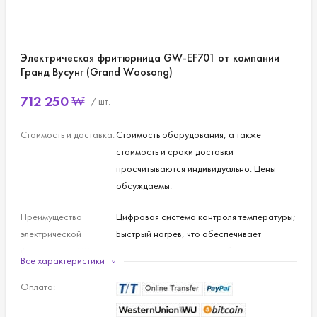
Электрическая фритюрница GW-EF701 от компании
Гранд Вусунг (Grand Woosong)
712 250
₩
/ шт.
Стоимость и доставка:
Стоимость оборудования, а также
стоимость и сроки доставки
просчитываются индивидуально. Цены
обсуждаемы.
Преимущества
Цифровая система контроля температуры;
электрической
Быстрый нагрев, что обеспечивает
фритюрницы GW-
экономичное энергопотребление;
Все характеристики
EF701:
Термостат, с помощью которого легко
поддерживать постоянную температуру;
Оплата:
Удобная конструкция для очистки чаши от