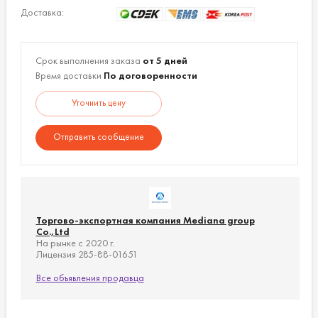
остатков масла.
Доставка:
Мощность:
7 кВт.
Срок выполнения заказа
от 5 дней
Размеры (ШхДхВ):
450х600х995 мм.
Время доставки
По договоренности
Емкость бака:
22 л.
Уточнить цену
Вес:
26 кг.
Отправить сообщение
Мощность:
однофазный 220 В / 60 Гц переменного
тока 7 кВт (3,5 кВт * 2).
Торгово-экспортная компания Mediana group
Co.,Ltd
На рынке с 2020 г.
Лицензия 285-88-01651
Все объявления продавца