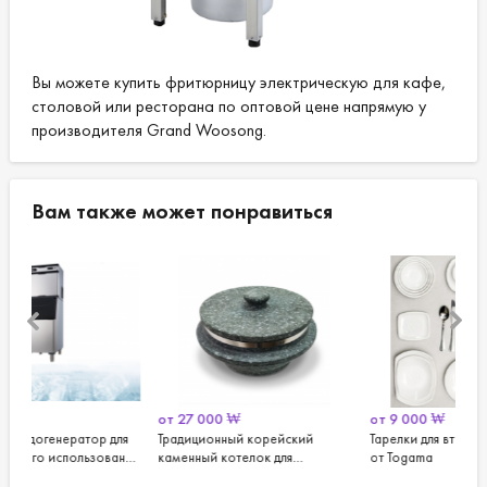
Вы можете купить фритюрницу электрическую для кафе,
столовой или ресторана по оптовой цене напрямую у
производителя Grand Woosong.
Вам также может понравиться
от
27 000
₩
от
9 000
₩
от
ля
Традиционный корейский
Тарелки для вторых блюд, рыбы
Чаш
ния
каменный котелок для
от Togama
удо
приготовления риса - тольсот