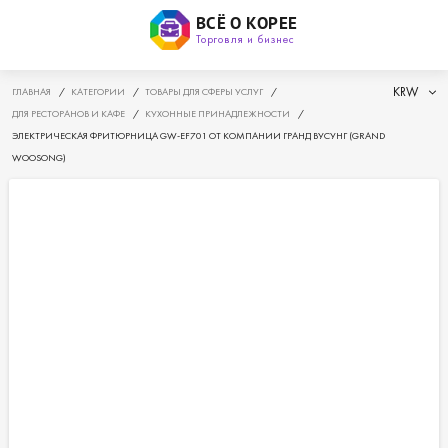
ВСЁ О КОРЕЕ
Торговля и бизнес
KRW
ГЛАВНАЯ
/
КАТЕГОРИИ
/
ТОВАРЫ ДЛЯ СФЕРЫ УСЛУГ
/
ДЛЯ РЕСТОРАНОВ И КАФЕ
/
КУХОННЫЕ ПРИНАДЛЕЖНОСТИ
/
ЭЛЕКТРИЧЕСКАЯ ФРИТЮРНИЦА GW-EF701 ОТ КОМПАНИИ ГРАНД ВУСУНГ (GRAND
WOOSONG)