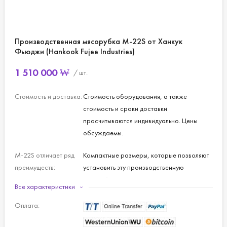
Производственная мясорубка M-22S от Ханкук
Фьюджи (Hankook Fujee Industries)
1 510 000
₩
/ шт.
Стоимость и доставка:
Стоимость оборудования, а также
стоимость и сроки доставки
просчитываются индивидуально. Цены
обсуждаемы.
M-22S отличает ряд
Компактные размеры, которые позволяют
преимуществ:
установить эту производственную
мясорубку даже в ограниченном
Все характеристики
пространстве;
Детали изготовлены из нержавеющей
Оплата:
стали и анодированного алюминия, что