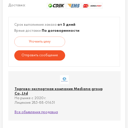
повышает их прочность, износостойкость,
Доставка:
а также гигиеничность - все детали легко
мыть и очищать;
Высокая производительность - 300 кг мяса
Срок выполнения заказа
от 5 дней
в час;
Время доставки
По договоренности
Мощный и в тоже время малошумный
Уточнить цену
редуктор с прямым соединением;
Насадки, которые просто и легко
Отправить сообщение
отделяются съемным рычагом от корпуса
мясорубки.
Размеры:
660х240х420 мм.
Двигатель:
1Ø/3Ø, 220 В / 380 В, 750 Вт.
Торгово-экспортная компания Mediana group
Co.,Ltd
На рынке с 2020 г.
Производительность:
300 кг / ч.
Лицензия 285-88-01651
Все объявления продавца
Диаметр ножа:
Ø76 м.
Вес нетто:
35 кг.