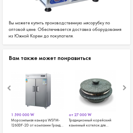
Вы можете купить производственную мясорубку по
оптовой цене. Обеспечивается доставка оборудования
из Южной Кореи до покупателя.
Вам также может понравиться
 000
₩
от
27 000
₩
1 200 000
₩
ильная камера WSFM-
Традиционный корейский
Посудомоечная
F-2D от компании Гранд
каменный котелок для
8100 от Гранд Ву
г (Grand Woosung)
приготовления риса - тольсот
Woosong)