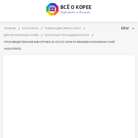
ВСЁ О КОРЕЕ
Торговля и бизнес
KRW
ГЛАВНАЯ
/
КАТЕГОРИИ
/
ТОВАРЫ ДЛЯ СФЕРЫ УСЛУГ
/
ДЛЯ РЕСТОРАНОВ И КАФЕ
/
КУХОННЫЕ ПРИНАДЛЕЖНОСТИ
/
ПРОИЗВОДСТВЕННАЯ МЯСОРУБКА M-22S ОТ ХАНКУК ФЬЮДЖИ (HANKOOK FUJEE
INDUSTRIES)