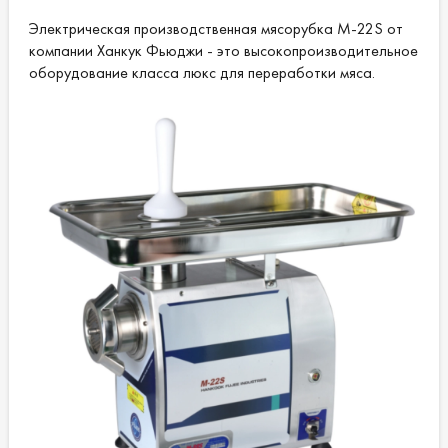
Электрическая производственная мясорубка M-22S от
Рабочая температура:
-2 ° C ~ 2 ° C.
компании Ханкук Фьюджи - это высокопроизводительное
оборудование класса люкс для переработки мяса.